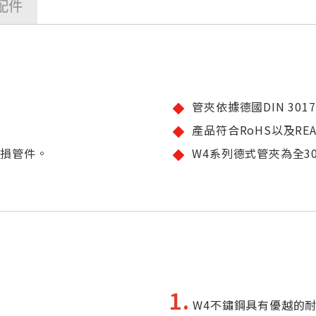
配件
管夾依據德國DIN 301
產品符合RoHS以及RE
磨損管件。
W4系列德式管夾為全3
1.
W4不鏽鋼具有優越的