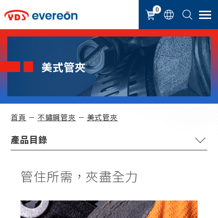
Cookie管理面板
0
美式管夾
首頁
不鏽鋼管夾
美式管夾
歐規管夾
管住所需，夾盡全力
美式管夾
耳式管夾