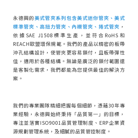
永德興的
美式管夾系列包含美式迷你管夾、美式
標準管夾、高扭力管夾、內襯管夾、捲式管夾
，
依據SAE J1508標準生產，並符合RoHS和
REACH歐盟環保規範。我們的產品以精密的板帶
沖孔結構設計，使管夾更容易鎖付，且板帶彈性
佳，適用於各種結構。無論是廣泛的鎖付範圍還
是客製化需求，我們都能為您提供最佳的解決方
案。
我們的專業團隊精細把握每個細節，憑藉30年專
業經驗，永德興始終秉持「品質第一」的目標，
專注並落實ISO9001品質管理制度、ERP企業資
源規劃管理系統，及細膩的品質管控制度。