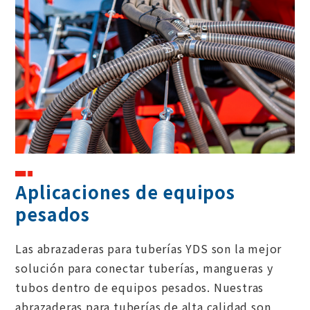
Aplicación de materiales de jardinería y
paisajismo.
Aplicaciones de maquinaria para trabajar la madera
Aplicación del sistema de drenaje.
Aplicación del equipo del sistema de navegación.
Aplicaciones del sistema de aire acondicionado.
Aplicaciones de equipos pesados
Aplicaciones de equipos
pesados
Aplicaciones de equipos de gas
Las abrazaderas para tuberías YDS son la mejor
solución para conectar tuberías, mangueras y
tubos dentro de equipos pesados. Nuestras
abrazaderas para tuberías de alta calidad son